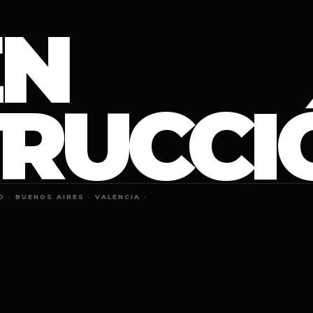
EN
RUCCI
· BUENOS AIRES · VALENCIA ·