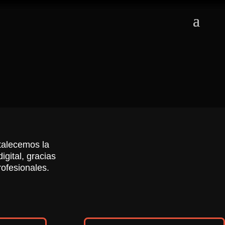
rtalecemos la
gital, gracias
rofesionales.